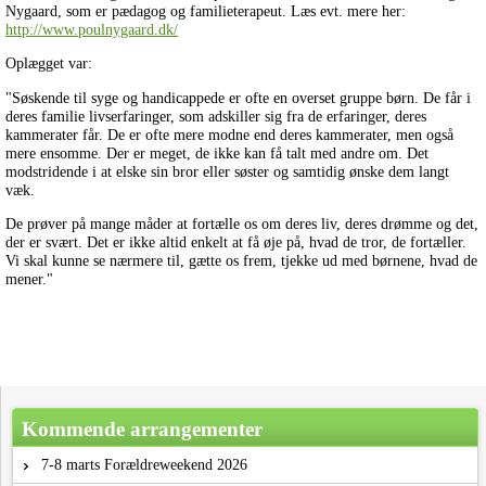
Nygaard, som er pædagog og familieterapeut. Læs evt. mere her:
http://www.poulnygaard.dk/
Oplægget var:
"Søskende til syge og handicappede er ofte en overset gruppe børn. De får i
deres familie livserfaringer, som adskiller sig fra de erfaringer, deres
kammerater får. De er ofte mere modne end deres kammerater, men også
mere ensomme. Der er meget, de ikke kan få talt med andre om. Det
modstridende i at elske sin bror eller søster og samtidig ønske dem langt
væk.
De prøver på mange måder at fortælle os om deres liv, deres drømme og det,
der er svært. Det er ikke altid enkelt at få øje på, hvad de tror, de fortæller.
Vi skal kunne se nærmere til, gætte os frem, tjekke ud med børnene, hvad de
mener."
Kommende arrangementer
7-8 marts Forældreweekend 2026