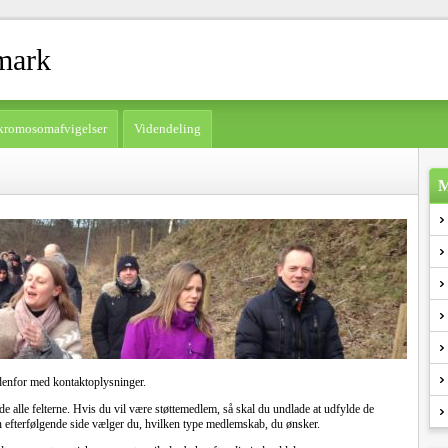
mark
kromosomafvigelser
Videndeling
M
denfor med kontaktoplysninger.
e alle felterne. Hvis du vil være støttemedlem, så skal du undlade at udfylde de
n efterfølgende side vælger du, hvilken type medlemskab, du ønsker.