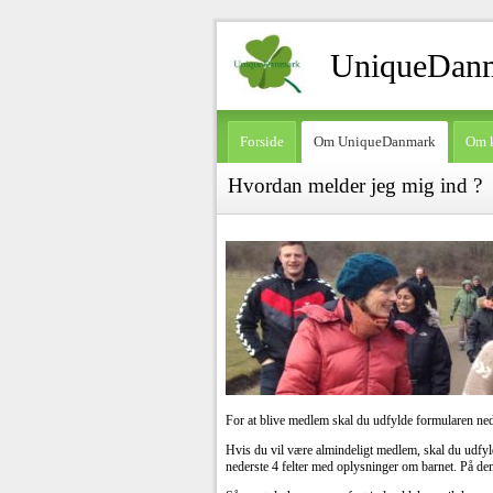
UniqueDan
Forside
Om UniqueDanmark
Om 
Hvordan melder jeg mig ind ?
For at blive medlem skal du udfylde formularen ne
Hvis du vil være almindeligt medlem, skal du udfyld
nederste 4 felter med oplysninger om barnet. På de