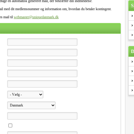
tage en automatisk genereret mail, der bekræfter din indmeldelse.
S
email med dit medlemsnummer og information om, hvordan du betaler kontingent.
n mail til
webmaster@uniquedanmark.dk
D