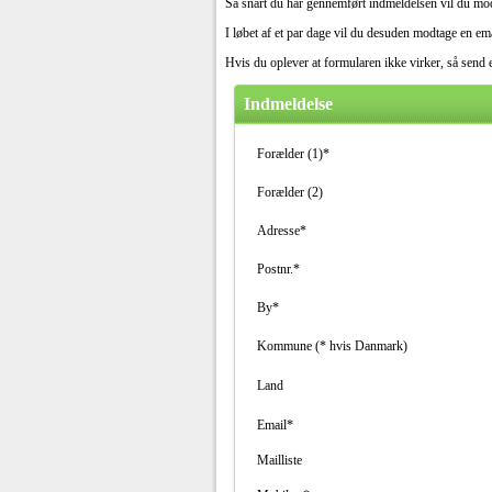
Så snart du har gennemført indmeldelsen vil du mod
I løbet af et par dage vil du desuden modtage en 
Hvis du oplever at formularen ikke virker, så send e
Indmeldelse
Forælder (1)*
Forælder (2)
Adresse*
Postnr.*
By*
Kommune (* hvis Danmark)
Land
Email*
Mailliste